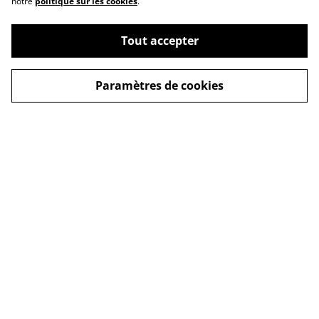
notre
politique sur les cookies
.
Tout accepter
Paramètres de cookies
Contactez-nous
Conditions générales
de vente
Politique de
Politique de cookies
confidentialité
mentions légales
© 2026
L'instant des sens
powered by