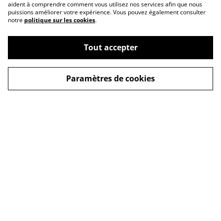
aident à comprendre comment vous utilisez nos services afin que nous
puissions améliorer votre expérience. Vous pouvez également consulter
notre
politique sur les cookies
.
Tout accepter
Paramètres de cookies
Contactez-nous
Conditions générales
de vente
Politique de
Politique de cookies
confidentialité
mentions légales
© 2026
L'instant des sens