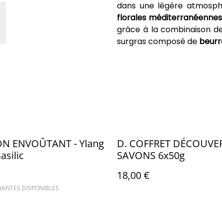
dans une légère atmosphè
florales méditerranéennes
grâce à la combinaison de
surgras composé de
beurre
ON ENVOÛTANT - Ylang
D. COFFRET DÉCOUVE
asilic
SAVONS 6x50g
18,00 €
IANTES DISPONIBLES